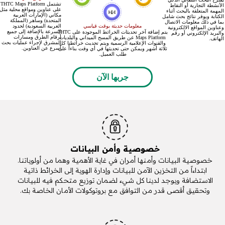
تشتمل THTC Maps Platform
الأنشطة التجارية أو النقاط
على عناوين ومواقع محلية مثل
المهمة المتعلقة بالبحث أثناء
مكاني (الإمارات العربية
الكتابة ويوفر نتائج بحث شامل
المتحدة) وساهر (المملكة
بما في ذلك معلومات الاتصال
معلومات حديثة بوقت قياسي
العربية السعودية) لحدود
وعناوين المواقع الالكترونية
السرعة بالإضافة إلى جميع
يتم إضافة آخر تحديثات الخرائط الموجودة على THTC
والبريد الإلكتروني أو رقم
أرقام الطرق ومسارات
Maps Platform عن طريق المسح الميداني والبلديات
الهاتف.
المشرق لإجراء عمليات بحث
والقنوات الإعلامية الرسمية ويتم تحديث خرائطنا كل
أسرع عن العناوين.
ثلاثة أشهر ويمكن حتى تحديثها في أي وقت بناءاً على
طلب العميل.
جربها الآن
خصوصية وأمن البيانات
خصوصية البيانات وأمنها أمران في غاية الأهمية وهما من أولوياتنا.
ابتداءاً من التخزين الآمن للبيانات وإدارة الهوية إلى الخرائط ذاتية
الاستضافة ويوجد لدينا كل شيء لضمان توزيع متحكم فيه للبيانات
وتحقيق أقصى قدر من التوافق مع بروتوكولات الأمان الخاصة بك.