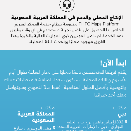
الإنتاج المحلي والدعم في المملكة العربية السعودية
THTC Maps Platform مدعومة بنظام خدمة العملاء السريع
الخاص بنا للحصول على افضل تجربة مستخدم في اي وقت وفريق
دعم الخدمة لدينا من المهنيين ذوي المهارات العالية والخبرة وهذا
الفريق موجود محليًا ويتحدث اللغة المحلية.
ابدأ الآن!
يقدم فريقنا المتخصص دعمًا محليًا على مدار الساعة طوال أيام
الأسبوع وباللغة المحلية . سنكون سعداء لمناقشة متطلبات عملك
والتوصية بأفضل الحلول المناسبة . فقط املأ النموذج وسيتواصل
معك أحد خبرائنا.
مكتب
مكتب
دبي
المملكة العربية
السعودية
1302إمباير هايتس برج ب ، الخليج
التجاري ، دبي ، الإمارات العربية المتحدة
مبنى الدوسري ، شارع