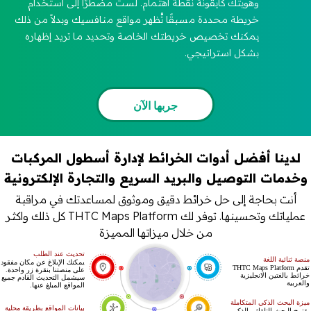
وهويتك كأيقونة نقطة اهتمام. لست مضطرًا إلى استخدام
خريطة محددة مسبقًا تُظهر مواقع منافسيك وبدلاً من ذلك
يمكنك تخصيص خريطتك الخاصة وتحديد ما تريد إظهاره
بشكل استراتيجي.
جربها الآن
لدينا أفضل أدوات الخرائط لإدارة أسطول المركبات
وخدمات التوصيل والبريد السريع والتجارة الإلكترونية
أنت بحاجة إلى حل خرائط دقيق وموثوق لمساعدتك في مراقبة
عملياتك وتحسينها. توفر لك THTC Maps Platform كل ذلك واكثر
من خلال ميزاتها المميزة
تحديث عند الطلب
منصة ثنائية اللغة
يمكنك الإبلاغ عن مكان مفقود
تقدم THTC Maps Platform
ع
على منصتنا بنقرة زر واحدة.
خرائط بالغتين الانجليزية
سيشمل التحديث القادم جميع
والعربية
المواقع المبلغ عنها.
ميزة البحث الذكي المتكاملة
بيانات المواقع بطريقة محلية
يقترح البحث التلقائي الذكي