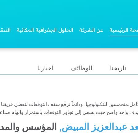
حة الرئيسية
عن الشركة
الحلول الجغرافية المكانية
التنق
خرائطنا الرقمية مفيدة للعديد من
تقدم تطب
القطاعات
حسابات م
تاريخنا
الوظائف
اخبارنا
كامل.متحمسين للتكنولوجيا، ودائماً نرفع سقف التوقعات لنعطي فريقن
بهدف واحد واضح حيث نسعى إلى تجاوز التوقعات باستمرار وإلهام صناعة
د عبدالعزيز المبيض,
المؤسس والمدير