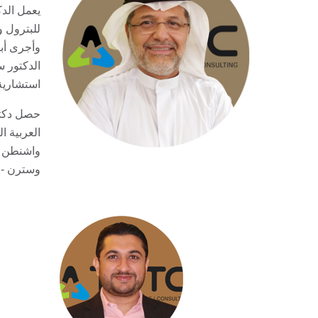
استشارية
حصل دكتو
وسترن - إ