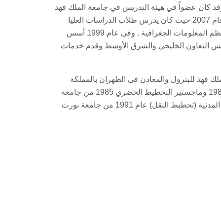
 في مجال تكنولوجيا المعلومات في النقل لأكثر من 30 عاما. وقد كان عضواً في هيئة التدريس في جامعة الملك فهد
للبترول والمعادن في الظهران - المملكة العربية السعودية من عام 1991 حتى عام 2007 حيث كان يدرس طلاب الدراسات العليا
وأجرى أبحاثاً في مجالات مختلفة في تطبيقات تكنولوجيا المعلومات في النقل ونظم المعلومات الجغرافية . وفي عام 1999 أسس
 في بلدان مجلس التعاون الخليجي والشرق الأوسط وقدم خدمات
ك فهد للبترول والمعادن في الظهران بالمملكة
العربية السعودية في عام 1981 وماجستير العلوم في الهندسة المدنية (النقل) 1984 وماجستير التخطيط الحضري 1985 من جامعة
واشنطن - سياتل - واشنطن (الولايات المتحدة الأمريكية) ، ودكتوراه في الهندسة المدنية (تخطيط النقل) عام 1991 من جامعة نورث